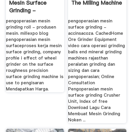
Mesin Surface
The Milling Machine
Grinding -
Greenrevolution
pengoperasian mesin
pengoperasian mesin
grinding roll - produsen
surface grinding -
mesin. millexpo blog
accinsacoza. CachedHome
pengoperasian mesin
Ore Grinder Equipment
surfaceproses kerja mesin
video cara operasi grinding
surface grinding, company
balls end mineral grinding
profile i effect of wheel
machines rajasthan
grinder on the surface
peralatan grinding dan
roughness precision
sizing dan cara
surface grinding machine is
pengoperasian; Online
use to pengisaran
Consultation
Mendapatkan Harga.
Pengoperasian mesin
surface grinding Crusher
Unit, Index of free
Download Lagu Cara
Membuat Mesin Grinding
Noken ...