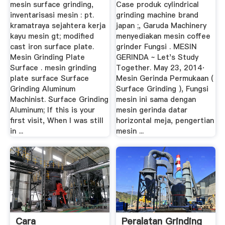
mesin surface grinding,
Case produk cylindrical
inventarisasi mesin : pt.
grinding machine brand
kramatraya sejahtera kerja
japan ;, Garuda Machinery
kayu mesin gt; modified
menyediakan mesin coffee
cast iron surface plate.
grinder Fungsi . MESIN
Mesin Grinding Plate
GERINDA ~ Let's Study
Surface . mesin grinding
Together. May 23, 2014·
plate surface Surface
Mesin Gerinda Permukaan (
Grinding Aluminum
Surface Grinding ), Fungsi
Machinist. Surface Grinding
mesin ini sama dengan
Aluminum; If this is your
mesin gerinda datar
first visit, When I was still
horizontal meja, pengertian
in ...
mesin ...
Cara
Peralatan Grinding