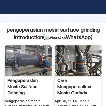
pengoperasian mesin surface grinding manufacturer
Grasping strong production capability, advanced
research strength and excellent service, Shanghai
pengoperasian mesin surface grinding supplier
create the value and bring values to all of customers.
pengoperasian mesin surface grinding
Introduction(
WhatsApp
)
Pengoperasian
Cara
Mesin Surface
Mengoperasikan
Grinding
Mesin Gerinda
Datar - YouTube
pengoperasian mesin
Apr 30, 2014· Mesin