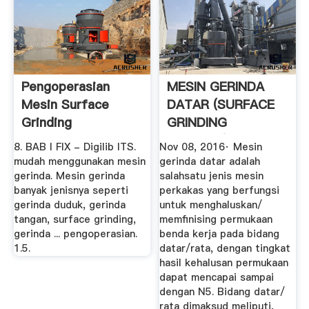
Pengoperasian
MESIN GERINDA
Mesin Surface
DATAR (SURFACE
Grinding
GRINDING
MACHINE)
8. BAB I FIX - Digilib ITS.
Nov 08, 2016· Mesin
mudah menggunakan mesin
gerinda datar adalah
gerinda. Mesin gerinda
salahsatu jenis mesin
banyak jenisnya seperti
perkakas yang berfungsi
gerinda duduk, gerinda
untuk menghaluskan/
tangan, surface grinding,
memfinising permukaan
gerinda ... pengoperasian.
benda kerja pada bidang
1.5.
datar/rata, dengan tingkat
hasil kehalusan permukaan
dapat mencapai sampai
dengan N5. Bidang datar/
rata dimaksud meliputi,