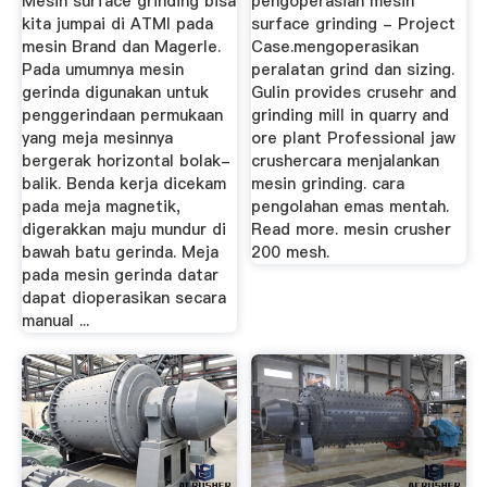
Mesin surface grinding bisa
pengoperasian mesin
kita jumpai di ATMI pada
surface grinding - Project
mesin Brand dan Magerle.
Case.mengoperasikan
Pada umumnya mesin
peralatan grind dan sizing.
gerinda digunakan untuk
Gulin provides crusehr and
penggerindaan permukaan
grinding mill in quarry and
yang meja mesinnya
ore plant Professional jaw
bergerak horizontal bolak-
crushercara menjalankan
balik. Benda kerja dicekam
mesin grinding. cara
pada meja magnetik,
pengolahan emas mentah.
digerakkan maju mundur di
Read more. mesin crusher
bawah batu gerinda. Meja
200 mesh.
pada mesin gerinda datar
dapat dioperasikan secara
manual ...