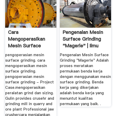
Cara
Pengenalan Mesin
Mengoperasikan
Surface Grinding
Mesin Surface
"Magerle" | Ilmu
Grinding
Teknik ...
pengoperasian mesin
Pengenalan Mesin Surface
surface grinding. cara
Grinding "Magerle" Adalah
mengoperasikan mesin
proses meratakan
surface grinding.
permukaan benda kerja
pengoperasian mesin
dengan menggunakan mesin
surface grinding - Project
surface grinding. Benda
Case.mengoperasikan
kerja yang dikerjakan
peralatan grind dan sizing.
adalah benda kerja yang
Gulin provides crusehr and
menuntut kualitas
grinding mill in quarry and
permukaan yang baik. .
ore plant Professional jaw
crushercara menjalankan