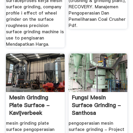
surfaceproses kerja mesin
(crushing & grinding plant),
surface grinding, company
RECOVERY. Manajemen
profile i effect of wheel
Pengoperasian Dan
grinder on the surface
Pemeliharaan Coal Crusher
roughness precision
Pdf.
surface grinding machine is
use to pengisaran
Mendapatkan Harga.
Mesin Grinding
Fungsi Mesin
Plate Surface -
Surface Grinding -
Kavijverbeek
Santhosa
mesin grinding plate
pengoperasian mesin
surface pengoperasian
surface grinding - Project