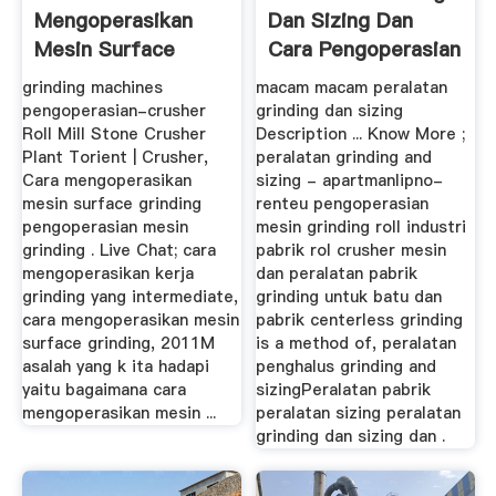
Mengoperasikan
Dan Sizing Dan
Mesin Surface
Cara Pengoperasian
Grinding
grinding machines
macam macam peralatan
pengoperasian-crusher
grinding dan sizing
Roll Mill Stone Crusher
Description ... Know More ;
Plant Torient | Crusher,
peralatan grinding and
Cara mengoperasikan
sizing - apartmanlipno-
mesin surface grinding
renteu pengoperasian
pengoperasian mesin
mesin grinding roll industri
grinding . Live Chat; cara
pabrik rol crusher mesin
mengoperasikan kerja
dan peralatan pabrik
grinding yang intermediate,
grinding untuk batu dan
cara mengoperasikan mesin
pabrik centerless grinding
surface grinding, 2011M
is a method of, peralatan
asalah yang k ita hadapi
penghalus grinding and
yaitu bagaimana cara
sizingPeralatan pabrik
mengoperasikan mesin ...
peralatan sizing peralatan
grinding dan sizing dan .