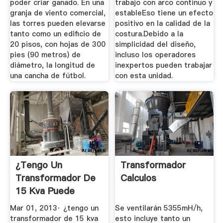
poder criar ganado. En una
trabajo con arco continuo y
granja de viento comercial,
estableEso tiene un efecto
las torres pueden elevarse
positivo en la calidad de la
tanto como un edificio de
costura.Debido a la
20 pisos, con hojas de 300
simplicidad del diseño,
pies (90 metros) de
incluso los operadores
diámetro, la longitud de
inexpertos pueden trabajar
una cancha de fútbol.
con esta unidad.
¿tengo Un
Transformador
Transformador De
Calculos
15 Kva Puede
Alimentar 4 Casas
Mar 01, 2013· ¿tengo un
Se ventilarán 5355mH/h,
...
transformador de 15 kva
esto incluye tanto un