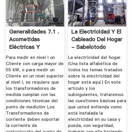
Generalidades 7.1 .
La Electricidad Y El
Acometidas
Cableado Del Hogar
Eléctricas Y
- Sabelotodo
Medidores ...
Para medir en nivel I un
La electricidad del hogar.
Cliente con carga mayor de
(Una lista alfabética de
55 kW, o para medir un
todos los temas tratados
Cliente en un nivel superior
sobre la electricidad del
al nivel I, se requiere que
hogar está aquí.) En este
los transformadores de
artículo y los
medida cumplan con las
subsiguientes, trataremos
condiciones técnicas del
las cuestiones básicas para
punto de medición: Los
que usted entienda como
Transformadores de
está instalada la
corriente deben soportar
electricidad en su casa y
la corriente de
pueda, con seguridad,
cortocircuito del punto de
trabajar con ella haciendo