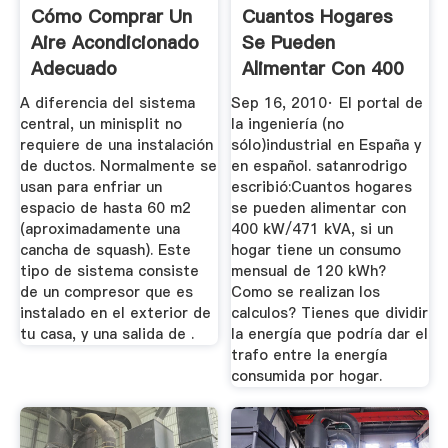
Cómo Comprar Un
Cuantos Hogares
Aire Acondicionado
Se Pueden
Adecuado
Alimentar Con 400
KW? • Foros De ...
A diferencia del sistema
Sep 16, 2010· El portal de
central, un minisplit no
la ingeniería (no
requiere de una instalación
sólo)industrial en España y
de ductos. Normalmente se
en español. satanrodrigo
usan para enfriar un
escribió:Cuantos hogares
espacio de hasta 60 m2
se pueden alimentar con
(aproximadamente una
400 kW/471 kVA, si un
cancha de squash). Este
hogar tiene un consumo
tipo de sistema consiste
mensual de 120 kWh?
de un compresor que es
Como se realizan los
instalado en el exterior de
calculos? Tienes que dividir
tu casa, y una salida de .
la energía que podría dar el
trafo entre la energía
consumida por hogar.