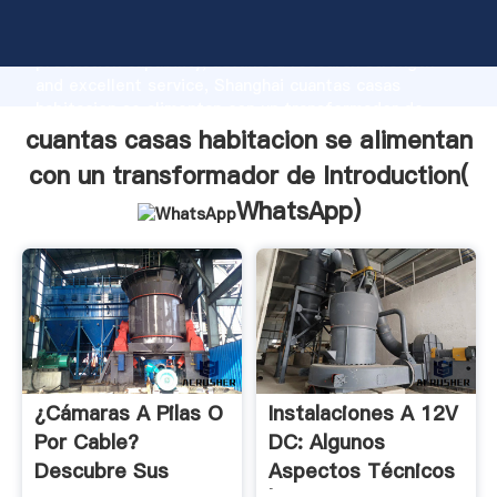
cuantas casas habitacion se alimentan con un
transformador de manufacturer Grasping strong
production capability, advanced research strength
and excellent service, Shanghai cuantas casas
habitacion se alimentan con un transformador de
supplier create the value and bring values to all of
cuantas casas habitacion se alimentan
customers.
con un transformador de Introduction(
WhatsApp
)
¿Cámaras A Pilas O
Instalaciones A 12V
Por Cable?
DC: Algunos
Descubre Sus
Aspectos Técnicos